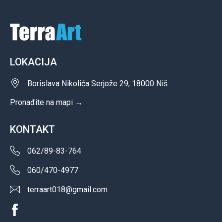
LOKACIJA
Borislava Nikolića Serjože 29, 18000 Niš
Pronađite na mapi →
KONTAKT
062/89-83-764
060/470-4977
terraart018@gmail.com