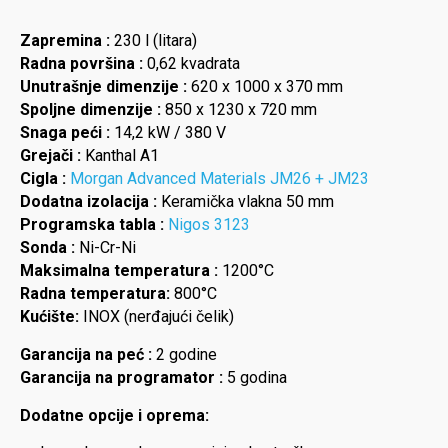
Zapremina :
230 l (litara)
Radna površina :
0,62 kvadrata
Unutrašnje dimenzije :
620 x 1000 x 370 mm
Spoljne dimenzije :
850 x 1230 x 720 mm
Snaga peći :
14,2 kW / 380 V
Grejači :
Kanthal A1
Cigla :
Morgan Advanced Materials JM26 + JM23
Dodatna izolacija :
Keramička vlakna 50 mm
Programska tabla :
Nigos 3123
Sonda :
Ni-Cr-Ni
Maksimalna temperatura :
1200°C
Radna temperatura:
800°C
Kućište:
INOX (nerđajući čelik)
Garancija na peć :
2 godine
Garancija na programator :
5 godina
Dodatne opcije i oprema: