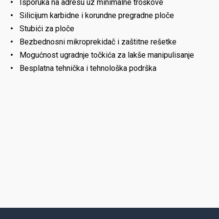
Isporuka na adresu uz minimalne troškove
Silicijum karbidne i korundne pregradne ploče
Stubići za ploče
Bezbednosni mikroprekidač i zaštitne rešetke
Mogućnost ugradnje točkića za lakše manipulisanje
Besplatna tehnička i tehnološka podrška